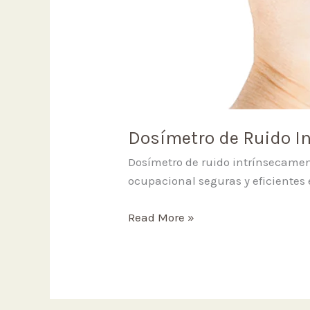
Dosímetro de Ruido I
Dosímetro de ruido intrínsecamen
ocupacional seguras y eficientes
Dosímetro
Read More »
de
Ruido
Intrínsecamente
Seguro
Larson