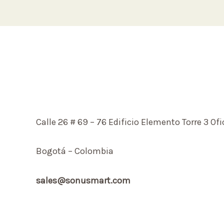
Davis
Spartan
730IS
Calle 26 # 69 – 76 Edificio Elemento Torre 3 Ofi
Bogotá – Colombia
sales@sonusmart.com