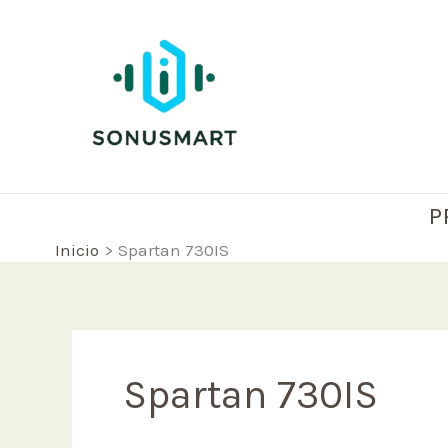
Ir
al
contenido
P
Inicio
Spartan 730IS
Spartan 730IS